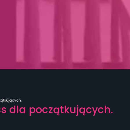
zątkujących.
cs dla początkujących.