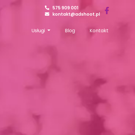
575 909 001
kontakt@adshoot.pl
Usługi
Blog
Kontakt