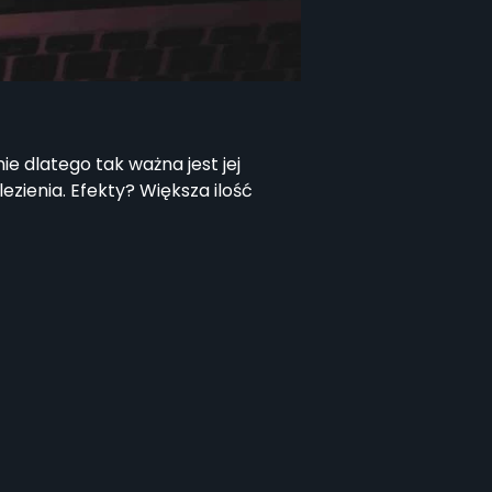
 dlatego tak ważna jest jej
zienia. Efekty? Większa ilość
. Buduje to wzrost zaufania u
 większa szansa, że są to przyszli