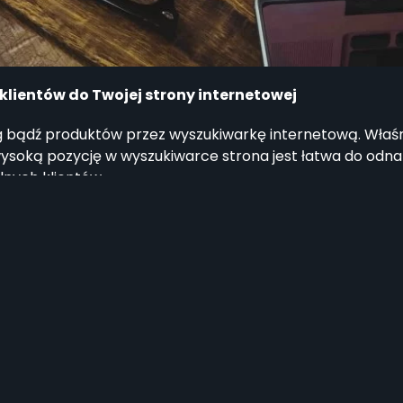
klientów do Twojej strony internetowej
g bądź produktów przez wyszukiwarkę internetową. Właśnie
ysoką pozycję w wyszukiwarce strona jest łatwa do odnale
lnych klientów.
ć Twojej strony internetowej
u Twoja witryna znajduje się wyżej na liście wyszukiwania
 a większy ruch generuje większy zysk
cie wyświetleń, a im więcej osób odwiedza daną stronę tym