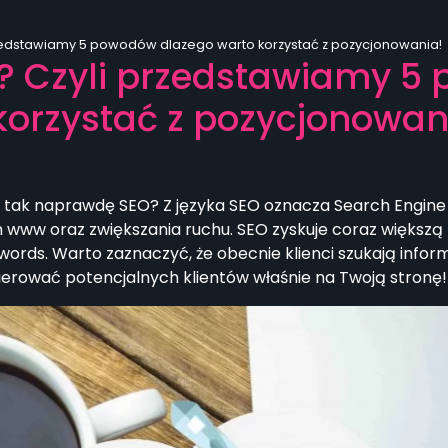
rzedstawiamy 5 powodów dlazego warto korzystać z pozycjonowania!
O? Czyli przedstawiamy 
korzystać z pozycjonowan
 tak naprawdę SEO? Z języka SEO oznacza Search Engine 
n www oraz zwiększania ruchu. SEO zyskuje coraz większ
rds. Warto zaznaczyć, że obecnie klienci szukają inform
rować potencjalnych klientów właśnie na Twoją stronę!