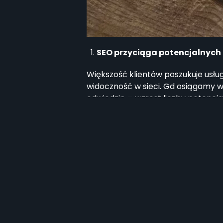
SEO przyciąga potencjalnych 
Większość klientów poszukuje usłu
widoczność w sieci. Gd osiągamy w
odwiedzin = wzrost liczby potencja
SEO zwiększa rozpoznawalnoś
Dzięki odpowiedniemu pozycjonowani
klientów.
SEO zwiększa ruch na stronie,
SEO zwiększa pozycję strony na liś
klienci.