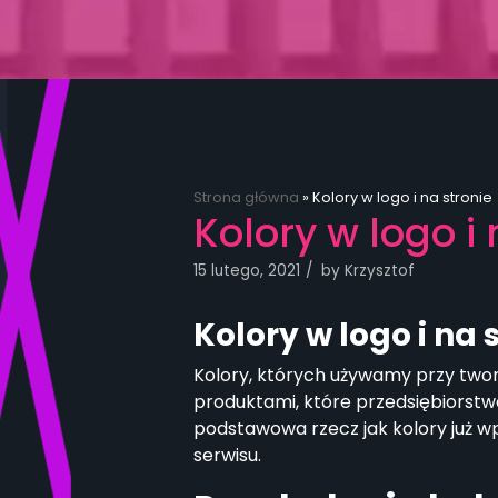
Strona główna
»
Kolory w logo i na stronie
Kolory w logo i 
15 lutego, 2021
by
Krzysztof
Kolory w logo i na 
Kolory, których używamy przy twor
produktami, które przedsiębiorstwo
podstawowa rzecz jak kolory już w
serwisu.